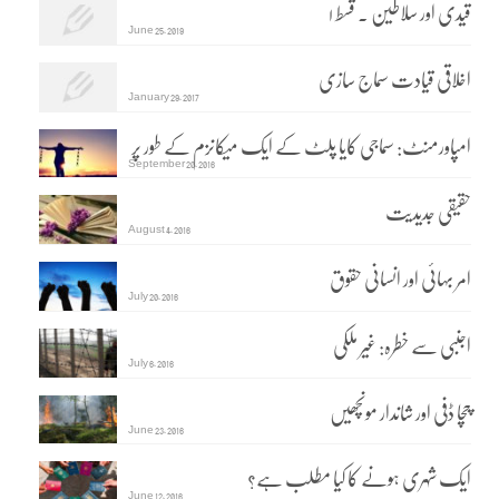
قیدی اور سلاطین ۔ قسط ۱
June 25, 2019
اخلاقی قیادت سماج سازی
January 29, 2017
امپاورمنٹ: سماجی کایا پلٹ کے ایک میکانزم کے طور پر
September 20, 2016
حقیقی جدیدیت
August 4, 2016
امر بہائی اور انسانی حقوق
July 20, 2016
اجنبی سے خطرہ: غیر ملکی
July 6, 2016
چچا ڈفی اور شاندار مونچھیں
June 23, 2016
ایک شہری ہونے کا کیا مطلب ہے؟
June 12, 2016