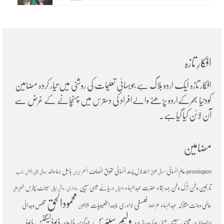
افکارِ تازہ
افکار تازہ ایک اردو بلاگ ہے جوبہائی تعلیمات کی روشنی میں تیار کردہ مضامین
کودنیا بھرکےاردو پڑھنے والےافراد کی دسترس میں پہنچانے کے غرض سے
آن لائن کیا گیاہے۔
مضامین
ؑعالم انسانی
استدلال پسند
انسانی حقوق
انصاف
بائبل
بہاءاللہ
proslogion
اسانی حقوق
اَنسلم
ایران
بہائی
بینی ڈکٹن راہب
تارکین وطن
ترک وطن
جہد بقاء
حضرت عبدالبہاء
دریائے میسی سیپی
سینٹ پطرس
دانیال
رواداری
روشن خیالی
شمشیرعلی
محمودالحق
فلسفی
عالمی دولت مشترکہ
عبدالبہاء
لاادری
مابعدالطبیعیات
مخلص وجدانی
علم الوجود
متشککین
ولیم سیئرس
ڈیوڈلیگنس
میسی سیپی
ڈارون
ڈیوڈ
مفاوضات
مینی سوٹا
پناہ گزین
وجودیاتی بحث