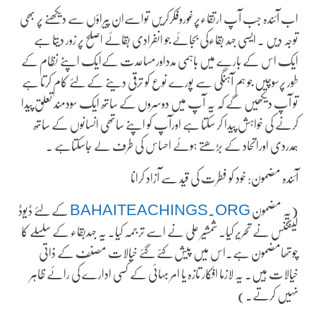
اب آئندہ جب آپ ارتقاءپرغوروفکرکریں تواسےان پیراؤں سے دیکھنے پر بھی
توجہ دیں ۔ ایسی جہد بقاءکی بجائے جو انفرادی بقائے اصلح پر زور دیتا ہے
ایک اس کے بارے میں باہمی مدداورمساعدت کےایک اپنے نظام کے
طور پرسوچیں جو ہم آہنگی سے پورے نوع کو ترقی دینے کے لئے کام کرتا ہے
تو آپ دیکھیں گے کہ یہ آپ میں دوسروں کے ساتھ ایک سودمند تعلق پیدا
کرنے کی خواہش پیدا کر سکتا ہے اورآپ کو اپنے ساتھی انسانوں کے ساتھ
ہمدردی اوراتحاد کے بڑھتے ہوئے احساس کی طرف لے جاسکتاہے ۔
آئندہ مضمون: خود کو فطرت کی قید سے آزاد کرانا
(یہ مضمون
BAHAITEACHINGS.ORG
کے لئے ڈیوڈ
لینگنس نے تحریر کیا۔ شمشیر علی نے اسے ترجمہ کیا۔ یہ جہدبقاء کے سلسلے کا
چوتھامضمون ہے۔اس میں پیش کئے گئے خیالات مصنف کے ذاتی
خیالات ہیں۔ یہ لازما افکار تازہ یا امر بہائی کے کسی ادارے کی رائے ظاہر
نہیں کرتے۔)