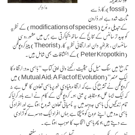
خود آثارقدیمہ
پیٹر کروپوٹکن
(fossil)رکارڈ سے
ثابت شدہ ہے اور ڈارون
کے تبدیلیء نوع (modifications of species) کے نظریہ
کو جدید تر سائنس کے نتائج کے ساتھ یکجاکرتی ہے جس میں مشہور روسی
سائنسدان ، جغرافیہ دان اور ارتقائی نظریہ کار (Theorist) پیٹرکروپوٹکن
(Peter Kropotkin )کے انکشافات بھی شامل ہیں۔
تاریخ میں سنگ میل کی حیثیت رکھنے والی اپنی کتاب ‘‘باہمی مدد: ارتقاءکا
ایک عنصر’’(Mutual Aid: A Fact of Evolution) میں
کروپوٹکن نے تشریح کی ہےکہ ارتقاءبنیادی طورپرباہمی تعاون کا عمل ہے نہ
کہ ایک ایسا عمل جو مقابلہ پر مبنی ہو۔ کروپو ٹکن کے کام نے اسے باور کرایا کہ
تمام زندگیوں کی باہمی جدوجہد میں یہ نامیاتی تعاون شروع ہوتا ہے اور افراد کی
باہمی مدد میں اپنے عروج کو پہنچتا ہے جہاں افراد ایک دوسرے کو آزادی
سے دیتے ہیں جو پھرباہمی انتخاب کا موجب ہوتا ہے۔