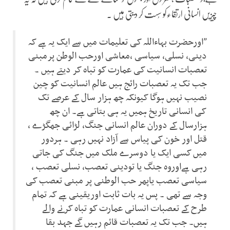
چیزیں انسانی ارتقاءکو سُست کر دیتی ہیں ۔
”اورحضرت بہاءاللہ کی تعلیمات میں سے ایک یہ ہے کہ
دینی، نسلی، سیاسی ،معاشی اورحب الوطن پرمبنی
تعصبات انسانیت کی عمارت کو تباہ کر دیتے ہیں ۔
جب تک یہ تعصبات رائج ہیں عالم انسانیت کو چین
نصیب نہیں ہوگا کیونکہ چھ ہزار سال کے عرصے تک
کی انسانی تاریخ ہمیں یہ ہی بتاتی ہے۔ ان چھ
ہزارسال کے دوران عالم انسانی جنگ، لڑائی جھگڑے ،
قتل اور خون کی پیاس سے آزاد نہیں رہی ۔ ہردور
میں کسی ایک یا دوسرے ملک میں جنگ کی جاتی
رہی ہےاوروہ جنگ یا تودینی تعصب، نسلی تعصب ،
سیاسی تعصب یاپھر حب الوطنی پر مبنی تعصب کی
وجہ سے تھی ۔ پس یہ بات ثابت اوریقینی ہے کہ تمام
طرح کے تعصبات انسانی عمارت کو تباہ کرنے والے
ہیں۔ جب تک یہ تعصبات قائم رہیں گے جہد بقا