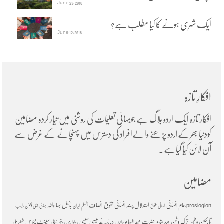
June 23, 2016
ایک شہری ہونے کا کیا مطلب ہے؟
June 12, 2016
افکارِ تازہ
افکار تازہ ایک اردو بلاگ ہے جوبہائی تعلیمات کی روشنی میں تیار کردہ مضامین
کودنیا بھرکےاردو پڑھنے والےافراد کی دسترس میں پہنچانے کے غرض سے
آن لائن کیا گیاہے۔
مضامین
ؑعالم انسانی
استدلال پسند
انسانی حقوق
انصاف
بائبل
بہاءاللہ
proslogion
اسانی حقوق
اَنسلم
ایران
بہائی
بینی ڈکٹن راہب
تارکین وطن
ترک وطن
جہد بقاء
حضرت عبدالبہاء
دریائے میسی سیپی
سینٹ پطرس
دانیال
رواداری
روشن خیالی
شمشیرعلی