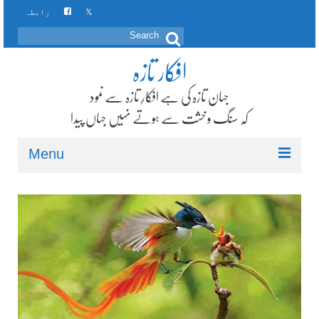
رابطہ
Search
for:
افکار تازہ
جہان تازہ کی ہے افکارِ تازہ سے نمود
کہ سنگ و خشت سے ہوتے نہیں جہاں پیدا
Menu
صفحہ اول
زمرہ جات
امرِ بہائی کے بارے میں
پیامِ رضوان