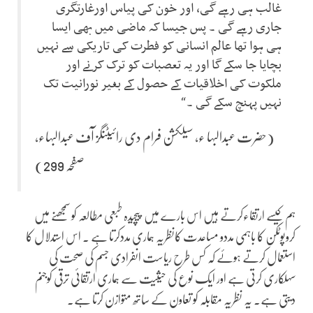
غالب ہی رہے گی، اور خون کی پیاس اورغارتگری
جاری رہے گی ۔ پس جیسا کہ ماضی میں بھی ایسا
ہی ہوا تھا عالم انسانی کو فطرت کی تاریکی سے نہیں
بچایا جا سکے گا اور یہ تعصبات کو ترک کرنے اور
ملکوت کی اخلاقیات کے حصول کے بغیر نورانیت تک
نہیں پہنچ سکے گی ۔“
(حضرت عبدالبہا ء، سیلکشن فرام دی رائیٹنگز آف عبدالبہاء،
صفحہ 299)
ہم کیسے ارتقاءکرتے ہیں اس بارے میں پیچیدہ طبعی مطالعہ کو سمجھنے میں
کروپوٹکن کا باہمی مددو مساعدت کانظریہ ہماری مددکرتا ہے ۔ اس استدلال کا
استعمال کرتے ہوئے کہ کس طرح ریاست انفرادی جسم کی صحت کی
سہلکاری کرتی ہے اور ایک نوع کی حیثیت سے ہماری ارتقائی ترقی کوجنم
دیتی ہے۔ یہ نظریہ مقابلہ کو تعاون کے ساتھ متوازن کرتا ہے۔