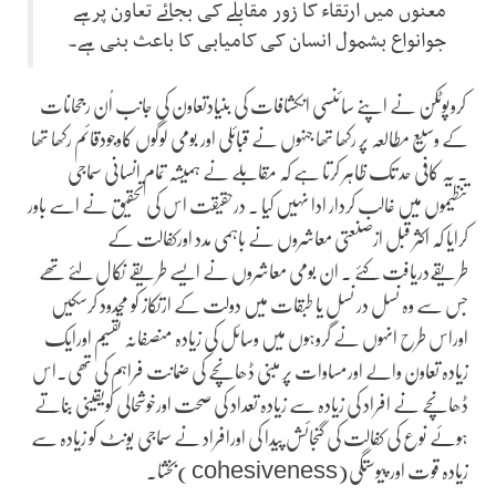
معنوں میں ارتقاء کا زور مقابلے کی بجائے تعاون پرہے
جوانواع بشمول انسان کی کامیابی کا باعث بنی ہے۔
کروپوٹکن نے اپنے سائنسی انکشافات کی بنیادتعاون کی جانب اُن رجحانات
کے وسیع مطالعہ پر رکھا تھا جنہوں نے قبائلی اور بومی لوگوں کاوجودقائم رکھا تھا
۔ یہ کافی حد تک ظاہر کرتا ہے کہ مقابلے نے ہمیشہ تمام انسانی سماجی
تنظیموں میں غالب کردار ادا نہیں کیا ۔ درحقیقت اس کی تحقیق نے اسے باور
کرایا کہ اکثر قبل ازصنعتی معاشروں نے باہمی مدد اورکفالت کے
طریقےدریافت کئے ۔ ان بومی معاشروں نے ایسے طریقے نکال لئے تھے
جس سے وہ نسل در نسل یا طبقات میں دولت کے ارتکاز کو محدود کرسکیں
اوراس طرح انہوں نے گروہوں میں وسائل کی زیادہ منصفانہ تقسیم اورایک
زیادہ تعاون والے اورمساوات پر مبنی ڈھانچے کی ضمانت فراہم کی تھی۔اس
ڈھانچے نے افراد کی زیادہ سے زیادہ تعداد کی صحت اورخوشحالی کویقینی بناتے
ہوئے نوع کی کفالت کی گنجائش پیدا کی اورافراد نے سماجی یونٹ کو زیادہ سے
زیادہ قوت اور پیوستگی(cohesiveness )بخشا۔