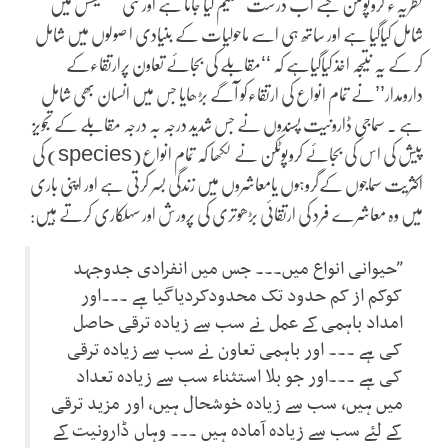
نظریہء کروپوٹکن جسے اب درست تسلیم کیا جاتا ہے اور نئی سنتھیسس میں
شامل کیاگیا ہے اور ساتھ ہی اسے ماحولیات کے بنیادی ا صولوں میں شامل
کر کے یہ نتیجہ اخذ کیاگیاہے کہ ‘‘مقابلے کی بجائے تعاون پرارتقاءکے
دارومدار’’نے تمام انواع کی ارتقاءکو آگے بڑھایا جس میں انسان بھی شامل
ہے ۔ سماجی ڈارونیت پسندوں نے جس شدید درجہ بہ درجہ مقابلے کے تجویز
پیش کی اس کی بجائے کروپوٹکن نے لکھا کہ تمام انواع(species) کی
اکثریت سماجوں کےگروہوں یامعاشروں میں زندگی بسر کرتی ہے اور اپنی باری
میں وہ معاشرے فرد کی ارتقائی بڑھوتری کی پرورش اور سہلکاری کرتے ہیں:
”حیوانی انواع میں۔۔۔ جس میں انفرادی جدوجہد
کوکم از کم حدود تک محدودکردیاگیا ہے ۔۔۔اور
امداد باہمی کے عمل نے سب سے زیادہ ترقی حاصل
کی ہے ۔۔۔ اور باہمی تعاون نے سب سے زیادہ ترقی
کی ہے ۔۔۔اور جو بلا استثناء سب سے زیادہ تعداد
میں ہیں، سب سے زیادہ خوشحال ہیں، اور مزید ترقی
کے لئے سب سے زیادہ آمادہ ہیں ۔۔۔ وہاں ڈارونیت کے