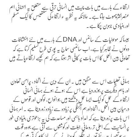
ارتقاءکے بارے میں بات چیت میں انسانی ترقی سے متعلق یہ انتہائی اہم
عنصراکثرچھوٹ جاتا ہے۔ حالانکہ یہ نظریہ ء ارتقاءکی سنتھیسس کا ایک مسلم
اور بنیادی جُزوبن چکا ہے۔
جیسا کہ موحولیات کے سائنس اور DNAکے بارے میں نئے انکشافات
دونوں نے ظاہر کیا ہے، اب سائنسی سماج یہ پوری طرح تسلیم کرتا ہے کہ
تعاونی بین العمل کا اس بات پر کافی اثر ہوتا ہے کہ ہم کیسے ارتقاءپاتے ہیں
۔
بہائی تعلیمات اس سے متفق ہیں ۔ ان کے دین نے اتحاد ، پُرامن تعاون
اور باہم دیگریت پر جوزوردیا ہے اس کے ہوتے ہوئے بہائی انسانی
ارتقاءکے عمل کو ایک ایسا عمل دیکھتے ہیں جو انواع، لوگوں اور قوموں کے
درمیان بین العمل ، اتحاداورہم آہنگی پر زیادہ سے زیادہ زوردیتا ہے ۔ امر بہائی
اس بات پرزوردیتا ہے کہ امداد باہمی اور مساعدت کی یہ بڑھوتری بنیادی طور
پر انسانیت کے اعلیٰ تر روحانی جبلت اورکوششوں سے آتی ہے جو وہ قوت
ہےجو تعصبات ، نفرتوں اور جنگوں کو مٹانے کے لئے کام کرتی ہیں کہ یہ