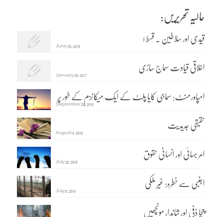
حالیہ تحریریں:
قیدی اور سلاطین ۔ قسط ۱
June 25, 2019
اخلاقی قیادت سماج سازی
January 29, 2017
امپاورمنٹ: سماجی کایا پلٹ کے ایک میکانزم کے طور پر
September 20, 2016
حقیقی جدیدیت
August 4, 2016
امر بہائی اور انسانی حقوق
July 20, 2016
اجنبی سے خطرہ: غیر ملکی
July 6, 2016
چچا ڈفی اور شاندار مونچھیں