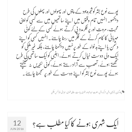
قواعد و ضوابط
پورے نوع بشر کوشجرِوجود کے پتوں اور پھولوں اور پھلوں کی طرح
دیکھو۔ انہیں تمام وقتوں میں اپنے ساتھیوں میں سے کسی کو اپنی
محبت، مروت اور پر فکرمدد پی کرتے ہوئے کسی کے لئے کوئی
مہربانی کا کام کرنے کے فکر میں رہنا چاہئے۔ انہیں کسی کو اپنے
دشمن یا اپنےبدخواہ کے طور پرنہیں دیکھنا چاہئے، بلکہ غیر ملکی کو
ایک دلی دوست خیال کرتے ہوئے، اجنبی کو ایک ساتھی کی طرح
سمجھتے ہوئے، تعصب سے آزاد رہتے ہوئے، کوئی لکیریں نہ کھینچتے
ہوئے پورے نوع بشر کو اپنے دوست کے طور پر سمجھنا چاہئے۔
پناہ گزین
,
تارکین وطن
,
ترک وطن
,
حضرت عبدالبہاء
,
شہری ریاست
,
عالمی شہری
,
عبرانی
,
فرانسس بیکن
12
ایک شہری ہونے کا کیا مطلب ہے؟
JUN 2016