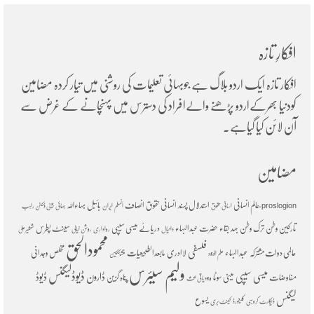
افکارِ تازہ
افکار تازہ ایک اردو بلاگ ہے جوبہائی تعلیمات کی روشنی میں تیار کردہ مضامین
کودنیا بھرکےاردو پڑھنے والےافراد کی دسترس میں پہنچانے کے غرض سے
آن لائن کیا گیاہے۔
مضامین
ؑعالم انسانی
استدلال پسند
انسانی حقوق
انصاف
بائبل
بہاءاللہ
proslogion
اسانی حقوق
اَنسلم
ایران
بہائی
بینی ڈکٹن راہب
تارکین وطن
ترک وطن
جہد بقاء
حضرت عبدالبہاء
دریائے میسی سیپی
سینٹ پطرس
دانیال
رواداری
روشن خیالی
شمشیرعلی
محمودالحق
فلسفی
عالمی دولت مشترکہ
عبدالبہاء
لاادری
مابعدالطبیعیات
مخلص وجدانی
علم الوجود
متشککین
ولیم سیئرس
ڈیوڈلیگنس
میسی سیپی
ڈارون
ڈیوڈ
مفاوضات
مینی سوٹا
پناہ گزین
وجودیاتی بحث
لیگنس
یسوع
ڈیکارٹ
کروسبی
کلیفورڈ
کینٹ بری