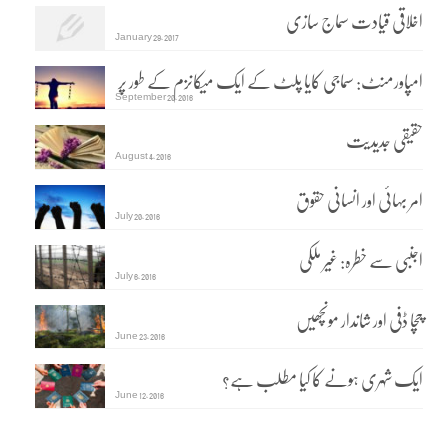
اخلاقی قیادت سماج سازی
January 29, 2017
امپاورمنٹ: سماجی کایا پلٹ کے ایک میکانزم کے طور پر
September 20, 2016
حقیقی جدیدیت
August 4, 2016
امر بہائی اور انسانی حقوق
July 20, 2016
اجنبی سے خطرہ: غیر ملکی
July 6, 2016
چچا ڈفی اور شاندار مونچھیں
June 23, 2016
ایک شہری ہونے کا کیا مطلب ہے؟
June 12, 2016