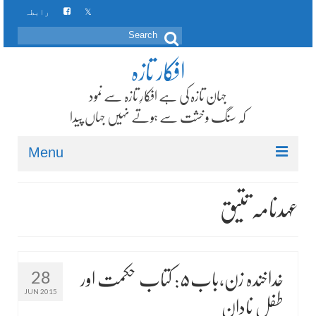
رابطہ
Search
for:
افکار تازہ
جہان تازہ کی ہے افکارِ تازہ سے نمود
کہ سنگ و خشت سے ہوتے نہیں جہاں پیدا
Menu
صفحہ اول
عہدنامہ تتیق
زمرہ جات
امرِ بہائی کے بارے میں
28
خداخندہ زن،باب۵: کتاب حکمت اور
JUN 2015
پیامِ رضوان
طفل نادان