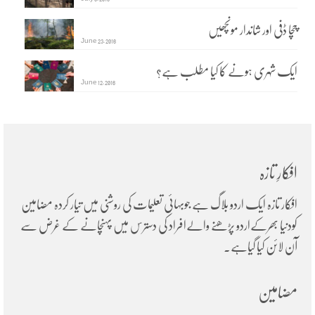
چچا ڈفی اور شاندار مونچھیں
June 23, 2016
ایک شہری ہونے کا کیا مطلب ہے؟
June 12, 2016
افکارِ تازہ
افکار تازہ ایک اردو بلاگ ہے جوبہائی تعلیمات کی روشنی میں تیار کردہ مضامین
کودنیا بھرکےاردو پڑھنے والےافراد کی دسترس میں پہنچانے کے غرض سے
آن لائن کیا گیاہے۔
مضامین