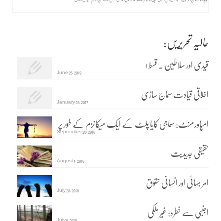
حالیہ تحریریں:
قیدی اور سلاطین ۔ قسط ۱
June 25, 2019
اخلاقی قیادت سماج سازی
January 29, 2017
امپاورمنٹ: سماجی کایا پلٹ کے ایک میکانزم کے طور پر
September 20, 2016
حقیقی جدیدیت
August 4, 2016
امر بہائی اور انسانی حقوق
July 20, 2016
اجنبی سے خطرہ: غیر ملکی
July 6, 2016