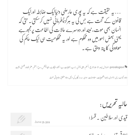
قواعد و ضوابط
…یہ حقیقت ہے کہ یہ پوری عارضی دنیاایک ضابطہ اورایک
قانون کے تحت ہے جس کی یہ ہرگزنافرمانی نہیں کرسکتی۔ حتیٰ کہ
انسان بھی موت، نیند اور دوسرے حالات کی اطاعت پرمجبورہے
یعنی بعض امورمیں وہ محکوم ہے اور یہ محکومیت ہی ایک حاکم کی
موجودگی کا پتہ دیتی ہے۔
proslogion
,
استدلال پسند
,
الاسفارالاربع
,
اَنسلم
,
بینی ڈکٹن راہب
,
خطابات رب الجنود
,
ڈیکارٹ
,
ڈیوڈلیگنس
,
روح اعظم
,
علم الوجود
,
فلسفی
,
کثرت
وجود
,
کینٹ بری
,
لاادری
,
مابعدالطبیعیات
,
مفاوضات
,
موسیٰ سدرہ
,
نیکوں کی دلیل
,
وجودمطلق
,
وجودیاتی بحث
حالیہ تحریریں:
قیدی اور سلاطین ۔ قسط ۱
June 25, 2019