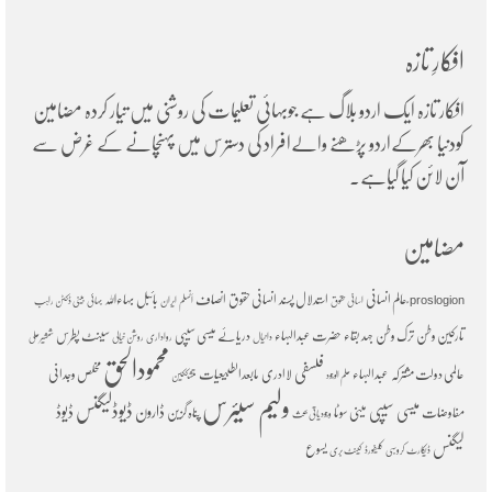
افکارِ تازہ
افکار تازہ ایک اردو بلاگ ہے جوبہائی تعلیمات کی روشنی میں تیار کردہ مضامین
کودنیا بھرکےاردو پڑھنے والےافراد کی دسترس میں پہنچانے کے غرض سے
آن لائن کیا گیاہے۔
مضامین
ؑعالم انسانی
استدلال پسند
انسانی حقوق
انصاف
بائبل
بہاءاللہ
proslogion
اسانی حقوق
اَنسلم
ایران
بہائی
بینی ڈکٹن راہب
تارکین وطن
ترک وطن
جہد بقاء
حضرت عبدالبہاء
دریائے میسی سیپی
سینٹ پطرس
دانیال
رواداری
روشن خیالی
شمشیرعلی
محمودالحق
فلسفی
عالمی دولت مشترکہ
عبدالبہاء
لاادری
مابعدالطبیعیات
مخلص وجدانی
علم الوجود
متشککین
ولیم سیئرس
ڈیوڈلیگنس
میسی سیپی
ڈارون
ڈیوڈ
مفاوضات
مینی سوٹا
پناہ گزین
وجودیاتی بحث
لیگنس
یسوع
ڈیکارٹ
کروسبی
کلیفورڈ
کینٹ بری