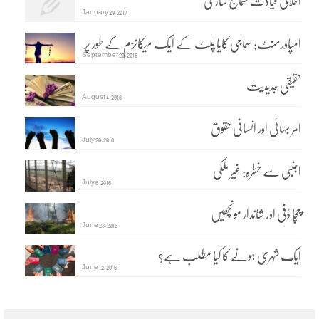
اخلاقی قیادت سماج سازی
January 29, 2017
امپاورمنٹ: سماجی کایا پلٹ کے ایک میکانزم کے طور پر
September 20, 2016
حقیقی جدیدیت
August 4, 2016
امر بہائی اور انسانی حقوق
July 20, 2016
اجنبی سے خطرہ: غیر ملکی
July 6, 2016
چچا ڈفی اور شاندار مونچھیں
June 23, 2016
ایک شہری ہونے کا کیا مطلب ہے؟
June 12, 2016