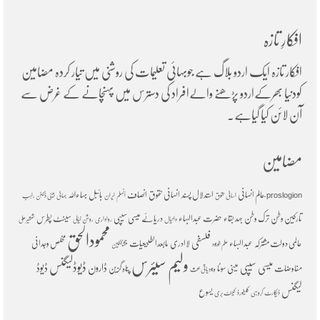
افکارِ تازہ
افکار تازہ ایک اردو بلاگ ہے جوبہائی تعلیمات کی روشنی میں تیار کردہ مضامین
کودنیا بھرکےاردو پڑھنے والےافراد کی دسترس میں پہنچانے کے غرض سے
آن لائن کیا گیاہے۔
مضامین
ؑعالم انسانی
استدلال پسند
انسانی حقوق
انصاف
بائبل
بہاءاللہ
proslogion
اسانی حقوق
اَنسلم
ایران
بہائی
بینی ڈکٹن راہب
تارکین وطن
ترک وطن
جہد بقاء
حضرت عبدالبہاء
دریائے میسی سیپی
سینٹ پطرس
دانیال
رواداری
روشن خیالی
شمشیرعلی
محمودالحق
فلسفی
عالمی دولت مشترکہ
عبدالبہاء
لاادری
مابعدالطبیعیات
مخلص وجدانی
علم الوجود
متشککین
ولیم سیئرس
ڈیوڈلیگنس
میسی سیپی
ڈارون
ڈیوڈ
مفاوضات
مینی سوٹا
پناہ گزین
وجودیاتی بحث
لیگنس
یسوع
ڈیکارٹ
کروسبی
کلیفورڈ
کینٹ بری