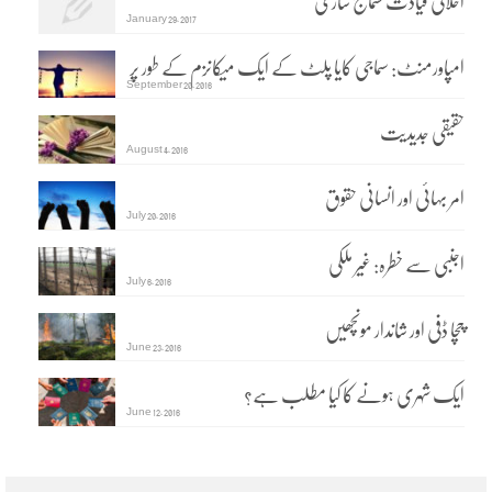
اخلاقی قیادت سماج سازی
January 29, 2017
امپاورمنٹ: سماجی کایا پلٹ کے ایک میکانزم کے طور پر
September 20, 2016
حقیقی جدیدیت
August 4, 2016
امر بہائی اور انسانی حقوق
July 20, 2016
اجنبی سے خطرہ: غیر ملکی
July 6, 2016
چچا ڈفی اور شاندار مونچھیں
June 23, 2016
ایک شہری ہونے کا کیا مطلب ہے؟
June 12, 2016