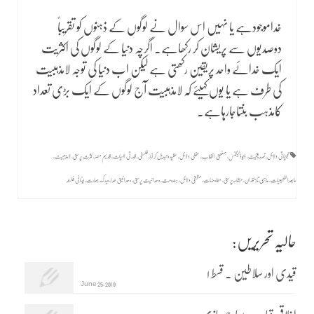
قواعد و ضوابط
خداموجودہے یا نہیں اس سوال نے لوگوں کے ذہنوں کو تقریباً
دوصدیوں سے پریشان کر رکھاہے۔ اگرچہ دنیا کے لوگوں کی اکثریت
ایک خدائے واحد پریقین رکھتی ہے لیکن اب دنیا کی توجہ لامذہبیت
کی طرف ہے یا یوں کہیئے کہ لامذہبیت آج لوگوں کے ایک بڑی تعداد
کامذہب بنتاجارہاہے۔
تجزیاتی دلائل
,
تصدیقیت
,
ڈیوڈلیگنس
,
صنعتی انقلاب
,
عقلی دلائل
,
عقیدہ تبدیل کرانا
,
فلسفی
,
قدرتی الہٰیات
,
قدیم مصر
,
کثرت پرستی
,
لامذہبیت
,
مابعدالطبیعیات
,
مذہبی تاریخدان
,
مُظاہرپرستی
,
مفاوضات
,
منطقی دلائل
,
ہندومت
,
وحدانیت پرستی
,
وحدانیتی خدا
,
ویدک بھارت
,
یونانی فلسفہ
حالیہ تحریریں:
قیدی اور سلاطین ۔ قسط ۱
June 25, 2019